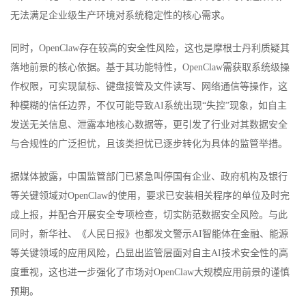
无法满足企业级生产环境对系统稳定性的核心需求。
同时，OpenClaw存在较高的安全性风险，这也是摩根士丹利质疑其
落地前景的核心依据。基于其功能特性，OpenClaw需获取系统级操
作权限，可实现鼠标、键盘接管及文件读写、网络通信等操作，这
种模糊的信任边界，不仅可能导致AI系统出现“失控”现象，如自主
发送无关信息、泄露本地核心数据等，更引发了行业对其数据安全
与合规性的广泛担忧，且该类担忧已逐步转化为具体的监管举措。
据媒体披露，中国监管部门已紧急叫停国有企业、政府机构及银行
等关键领域对OpenClaw的使用，要求已安装相关程序的单位及时完
成上报，并配合开展安全专项检查，切实防范数据安全风险。与此
同时，新华社、《人民日报》也都发文警示AI智能体在金融、能源
等关键领域的应用风险，凸显出监管层面对自主AI技术安全性的高
度重视，这也进一步强化了市场对OpenClaw大规模应用前景的谨慎
预期。