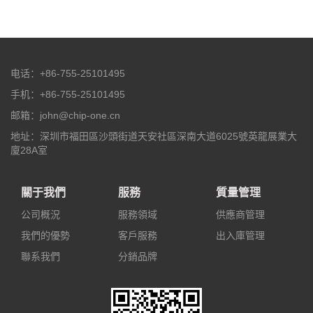
电话：+86-755-25101495
手机：+86-755-25101495
邮箱：john@chip-one.cn
地址：深圳市福田區沙頭街道天安社區深南大道6025號英龍展業大
廈28A室
關于我們
服務
質量管理
公司概況
服務領域
供應商管理
我們的優勢
客戶服務
出入庫管理
聯系我們
分銷品牌