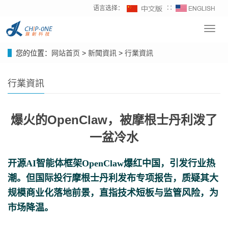
语言选择：
∷
Toggl
navig
您的位置：
网站首页
>
新聞資訊
>
行業資訊
行業資訊
爆火的OpenClaw，被摩根士丹利泼了
一盆冷水
开源AI智能体框架OpenClaw爆红中国，引发行业热
潮。但国际投行摩根士丹利发布专项报告，质疑其大
规模商业化落地前景，直指技术短板与监管风险，为
市场降温。