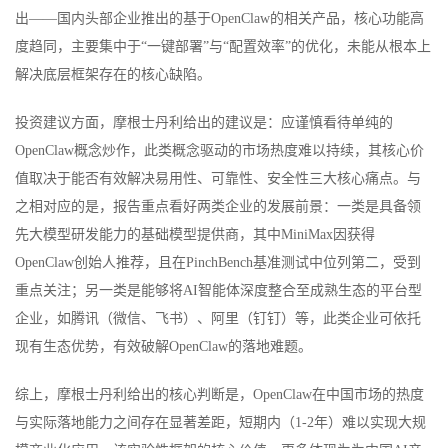
出——国内头部企业推出的基于OpenClaw的相关产品，核心功能高
度趋同，主要集中于“一键部署”与“配置效率”的优化，未能从根本上
解决底层框架存在的核心缺陷。
投资建议方面，摩根士丹利给出的建议是：应谨慎看待单纯的
OpenClaw概念炒作，此类概念驱动的市场热度难以持续，其核心价
值取决于能否有效解决易用性、可靠性、安全性三大核心痛点。与
之相对应的是，报告重点看好两类企业的发展前景：一类是具备领
先大模型研发能力的基础模型提供商，其中MiniMax因获得
OpenClaw创始人推荐，且在PinchBench基准测试中位列第二，受到
重点关注；另一类是能够将AI智能体深度整合至成熟生态的平台型
企业，如腾讯（微信、飞书）、阿里（钉钉）等，此类企业可依托
现有生态优势，有效破解OpenClaw的落地难题。
综上，摩根士丹利给出的核心判断是，OpenClaw在中国市场的热度
与实际落地能力之间存在显著差距，短期内（1-2年）难以实现大规