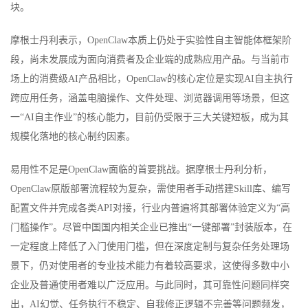
块。
摩根士丹利表示，OpenClaw本质上仍处于实验性自主智能体框架阶
段，尚未发展成为面向消费者及企业端的成熟应用产品。与当前市
场上的消费级AI产品相比，OpenClaw的核心定位是实现AI自主执行
跨应用任务，涵盖电脑操作、文件处理、浏览器调用等场景，但这
一“AI自主作业”的核心能力，目前仍受限于三大关键短板，成为其
规模化落地的核心制约因素。
易用性不足是OpenClaw面临的首要挑战。据摩根士丹利分析，
OpenClaw原版部署流程较为复杂，需使用者手动搭建Skill库、编写
配置文件并完成各类API对接，行业内普遍将其部署体验定义为“高
门槛操作”。尽管中国国内相关企业已推出“一键部署”封装版本，在
一定程度上降低了入门使用门槛，但在深度定制与复杂任务处理场
景下，仍对使用者的专业技术能力有着较高要求，这使得多数中小
企业及普通使用者难以广泛应用。与此同时，其可靠性问题同样突
出，AI幻觉、任务执行不稳定、自我修正逻辑不完善等问题频发，