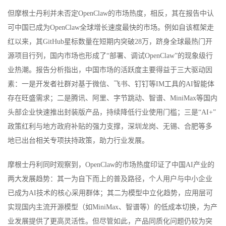
但摩根士丹利并未否定OpenClaw的市场热度，相反，其在报告中认
可中国已成为OpenClaw全球增长速度最快的市场。例如自该框架走
红以来，其GitHub星标数量在短期内突破28万，跻身全球最热门开
源项目行列，国内市场也形成了“部署、调试OpenClaw”的现象级行
业热潮。报告分析指出，中国市场的活跃度主要得益于三大驱动因
素：一是开发者社群对基于微信、飞书、钉钉等IM工具的AI智能体
存在旺盛需求；二是腾讯、阿里、字节跳动、智谱、MiniMax等国内
头部企业快速推出封装版产品，持续降低行业使用门槛；三是“AI+”
政策红利与地方政府补贴的强力支撑，深圳龙岗、无锡、合肥等多
地已出台相关专项扶持政策，助力行业发展。
摩根士丹利同时观察到，OpenClaw的市场热度印证了中国AI产业的
两大发展趋势：其一为自下而上的普及路径，个人用户与中小企业
已成为AI技术的核心采用群体；其二为模型中立化趋势，应用层可
实现国内主流开源模型（如MiniMax、智谱等）的低成本切换，为产
业发展提供了更高灵活性。但尽管如此，产品同质化问题仍较为突