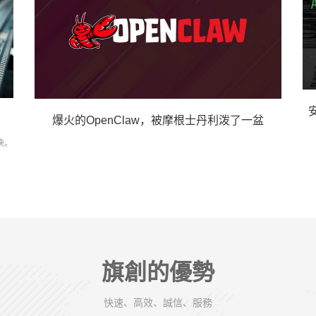
爆火的OpenClaw，被摩根士丹利泼了一盆
快。
旗創的優勢
快速、高效、誠信、服務