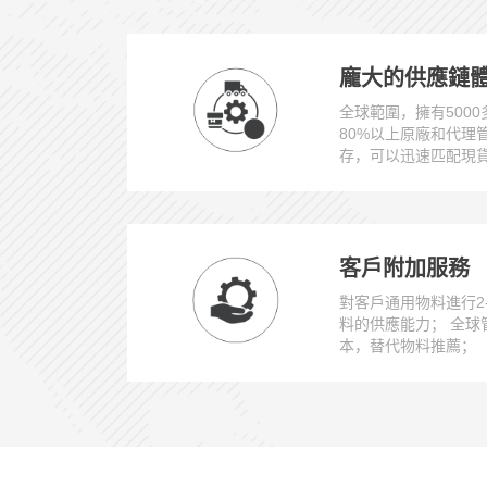
龐大的供應鏈
全球範圍，擁有500
80%以上原廠和代理
存，可以迅速匹配現
客戶附加服務
對客戶通用物料進行2
料的供應能力； 全球管
本，替代物料推薦；