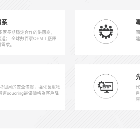
體系
0多家長期穩定合作的供應商，
國
管道； 全球數百家OEM工廠庫
建
貨需求。
-3個月的安全備貨，強化長單物
代
道soucring最優價格為客戶降
戶
庫