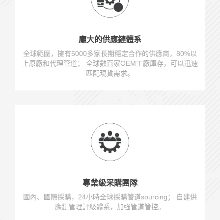
龐大的供應鏈體系
全球範圍，擁有5000多家長期穩定合作的供應商，80%以
上原廠和代理管道； 全球數百家OEM工廠庫存，可以迅速
匹配現貨需求。
專業級采購團隊
國內、國際採購，24小時全球採購管道sourcing； 自建供
應鏈管理評級體系，加強管道管控。