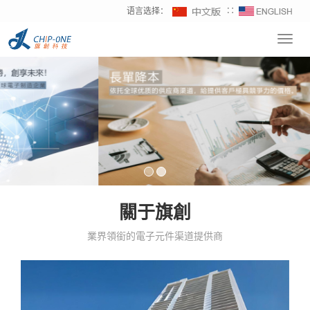
语言选择：
∷
Toggl
navig
關于旗創
業界領銜的電子元件渠道提供商