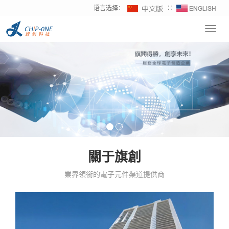
语言选择：
∷
Toggl
navig
關于旗創
業界領銜的電子元件渠道提供商