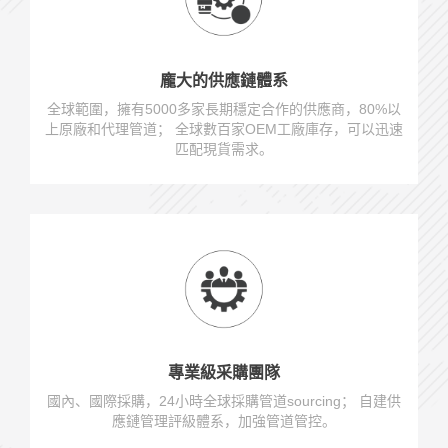
龐大的供應鏈體系
全球範圍，擁有5000多家長期穩定合作的供應商，80%以
上原廠和代理管道； 全球數百家OEM工廠庫存，可以迅速
匹配現貨需求。
專業級采購團隊
國內、國際採購，24小時全球採購管道sourcing； 自建供
應鏈管理評級體系，加強管道管控。