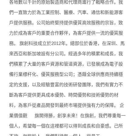
各地數以千計的原始製造商和代理商進行了戰略合作。我
們一直致力於為工業控制、醫療、汽車、通信和新能源客
戶提供服務。公司始終堅持提供優質高效服務的宗旨，致
力於成為客戶的重要合作夥伴，為客戶提供一流的優質服
務。 旗創科技成立於2012年。總部位於香港，在深圳、馬
來西亞和新加坡設有分公司。經過多年的積累和成長，我
們積累了大量的客戶資源和管道資源，已發展成為電子設
備行業標杆化、優質服務型公司；憑藉全球供應商持續穩
定的支援，以及經驗豐富的技術研發團隊，我們有實力不
斷為客戶提供更具成本優勢、時間優勢和技術優勢的材
料，為客戶從產品開發到最終市場提供強有力的保障。 企
業價值觀 旗開得勝，創享未來！在旗創，我們尊重每一
個人，希望每一個在這裡都可以得到成長和自豪感。己所