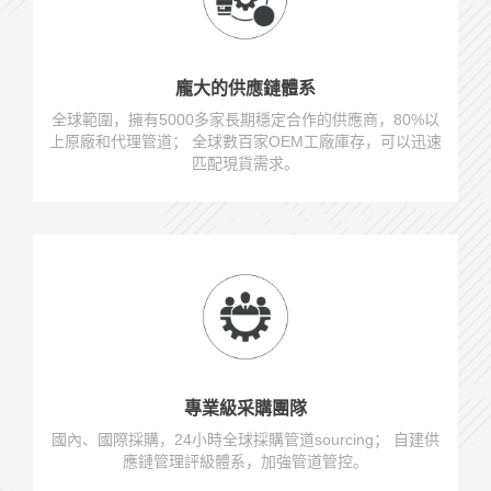
龐大的供應鏈體系
全球範圍，擁有5000多家長期穩定合作的供應商，80%以
上原廠和代理管道； 全球數百家OEM工廠庫存，可以迅速
匹配現貨需求。
專業級采購團隊
國內、國際採購，24小時全球採購管道sourcing； 自建供
應鏈管理評級體系，加強管道管控。