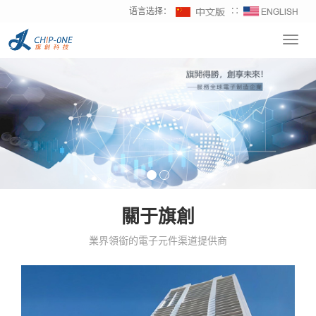
语言选择：
∷
Toggl
navig
關于旗創
業界領銜的電子元件渠道提供商