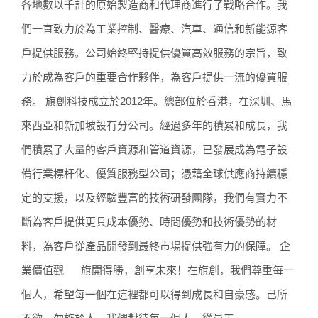
各地數以千計的原始製造商和代理商進行了戰略合作。我
們一直致力於為工業控制、醫療、汽車、通信和新能源客
戶提供服務。公司始終堅持提供優質高效服務的宗旨，致
力於成為客戶的重要合作夥伴，為客戶提供一流的優質服
務。 旗創科技成立於2012年。總部位於香港，在深圳、馬
來西亞和新加坡設有分公司。經過多年的積累和成長，我
們積累了大量的客戶資源和管道資源，已發展成為電子設
備行業標杆化、優質服務型公司；憑藉全球供應商持續穩
定的支援，以及經驗豐富的技術研發團隊，我們有實力不
斷為客戶提供更具成本優勢、時間優勢和技術優勢的材
料，為客戶從產品開發到最終市場提供強有力的保障。 企
業價值觀 旗開得勝，創享未來！在旗創，我們尊重每一
個人，希望每一個在這裡都可以得到成長和自豪感。己所