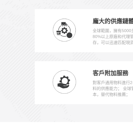
龐大的供應鏈
全球範圍，擁有500
80%以上原廠和代理
存，可以迅速匹配現
客戶附加服務
對客戶通用物料進行2
料的供應能力； 全球管
本，替代物料推薦；