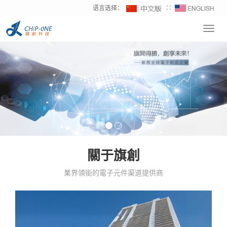
语言选择：
∷
Toggl
navig
關于旗創
業界領銜的電子元件渠道提供商