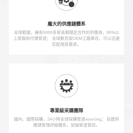
龐大的供應鏈體系
全球範圍，擁有5000多家長期穩定合作的供應商，80%以
上原廠和代理管道； 全球數百家OEM工廠庫存，可以迅速
匹配現貨需求。
專業級采購團隊
國內、國際採購，24小時全球採購管道sourcing； 自建供
應鏈管理評級體系，加強管道管控。