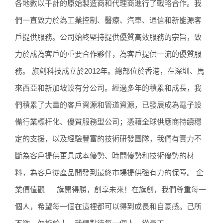
各地數以千計的原始製造商和代理商進行了戰略合作。我
們一直致力於為工業控制、醫療、汽車、通信和新能源客
戶提供服務。公司始終堅持提供優質高效服務的宗旨，致
力於成為客戶的重要合作夥伴，為客戶提供一流的優質服
務。 旗創科技成立於2012年。總部位於香港，在深圳、馬
來西亞和新加坡設有分公司。經過多年的積累和成長，我
們積累了大量的客戶資源和管道資源，已發展成為電子設
備行業標杆化、優質服務型公司；憑藉全球供應商持續穩
定的支援，以及經驗豐富的技術研發團隊，我們有實力不
斷為客戶提供更具成本優勢、時間優勢和技術優勢的材
料，為客戶從產品開發到最終市場提供強有力的保障。 企
業價值觀 旗開得勝，創享未來！在旗創，我們尊重每一
個人，希望每一個在這裡都可以得到成長和自豪感。己所