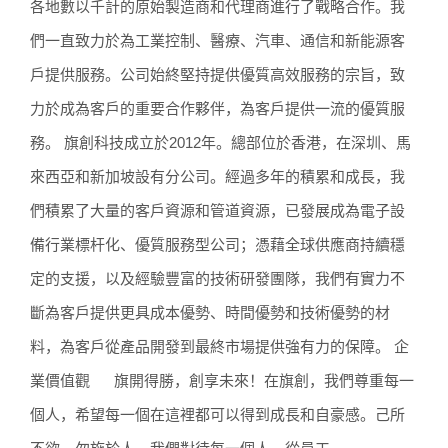
各地數以千計的原始製造商和代理商進行了戰略合作。我
們一直致力於為工業控制、醫療、汽車、通信和新能源客
戶提供服務。公司始終堅持提供優質高效服務的宗旨，致
力於成為客戶的重要合作夥伴，為客戶提供一流的優質服
務。 旗創科技成立於2012年。總部位於香港，在深圳、馬
來西亞和新加坡設有分公司。經過多年的積累和成長，我
們積累了大量的客戶資源和管道資源，已發展成為電子設
備行業標杆化、優質服務型公司；憑藉全球供應商持續穩
定的支援，以及經驗豐富的技術研發團隊，我們有實力不
斷為客戶提供更具成本優勢、時間優勢和技術優勢的材
料，為客戶從產品開發到最終市場提供強有力的保障。 企
業價值觀 旗開得勝，創享未來！在旗創，我們尊重每一
個人，希望每一個在這裡都可以得到成長和自豪感。己所