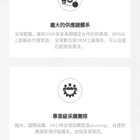
龐大的供應鏈體系
全球範圍，擁有5000多家長期穩定合作的供應商，80%以
上原廠和代理管道； 全球數百家OEM工廠庫存，可以迅速
匹配現貨需求。
專業級采購團隊
國內、國際採購，24小時全球採購管道sourcing； 自建供
應鏈管理評級體系，加強管道管控。