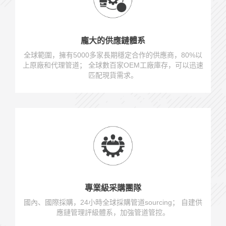
龐大的供應鏈體系
全球範圍，擁有5000多家長期穩定合作的供應商，80%以
上原廠和代理管道； 全球數百家OEM工廠庫存，可以迅速
匹配現貨需求。
專業級采購團隊
國內、國際採購，24小時全球採購管道sourcing； 自建供
應鏈管理評級體系，加強管道管控。