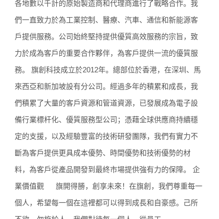
各地數以千計的原始製造商和代理商進行了戰略合作。我
們一直致力於為工業控制、醫療、汽車、通信和新能源客
戶提供服務。公司始終堅持提供優質高效服務的宗旨，致
力於成為客戶的重要合作夥伴，為客戶提供一流的優質服
務。 旗創科技成立於2012年。總部位於香港，在深圳、馬
來西亞和新加坡設有分公司。經過多年的積累和成長，我
們積累了大量的客戶資源和管道資源，已發展成為電子設
備行業標杆化、優質服務型公司；憑藉全球供應商持續穩
定的支援，以及經驗豐富的技術研發團隊，我們有實力不
斷為客戶提供更具成本優勢、時間優勢和技術優勢的材
料，為客戶從產品開發到最終市場提供強有力的保障。 企
業價值觀 旗開得勝，創享未來！在旗創，我們尊重每一
個人，希望每一個在這裡都可以得到成長和自豪感。己所