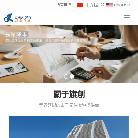
语言选择：
∷
Toggl
navig
關于旗創
業界領銜的電子元件渠道提供商