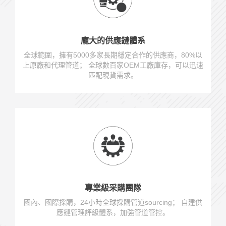
龐大的供應鏈體系
全球範圍，擁有5000多家長期穩定合作的供應商，80%以
上原廠和代理管道； 全球數百家OEM工廠庫存，可以迅速
匹配現貨需求。
專業級采購團隊
國內、國際採購，24小時全球採購管道sourcing； 自建供
應鏈管理評級體系，加強管道管控。