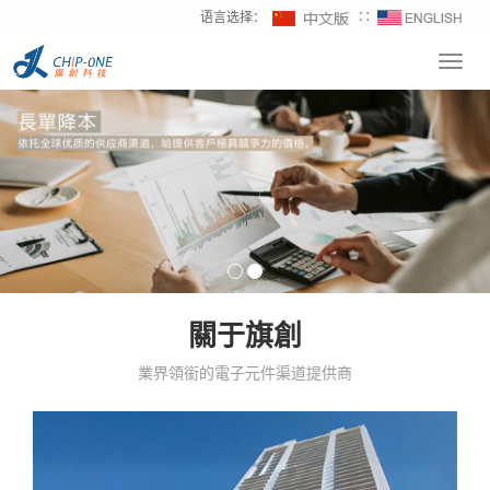
语言选择：
∷
Toggl
navig
關于旗創
業界領銜的電子元件渠道提供商