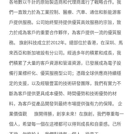
各地數以千計的原始製造商和代理商進行了戰略合作。我
們一直致力於為工業控制、醫療、汽車、通信和新能源客
戶提供服務。公司始終堅持提供優質高效服務的宗旨，致
力於成為客戶的重要合作夥伴，為客戶提供一流的優質服
務。 旗創科技成立於2012年。總部位於香港，在深圳、馬
來西亞和新加坡設有分公司。經過多年的積累和成長，我
們積累了大量的客戶資源和管道資源，已發展成為電子設
備行業標杆化、優質服務型公司；憑藉全球供應商持續穩
定的支援，以及經驗豐富的技術研發團隊，我們有實力不
斷為客戶提供更具成本優勢、時間優勢和技術優勢的材
料，為客戶從產品開發到最終市場提供強有力的保障。 企
業價值觀 旗開得勝，創享未來！在旗創，我們尊重每一
個人，希望每一個在這裡都可以得到成長和自豪感。己所