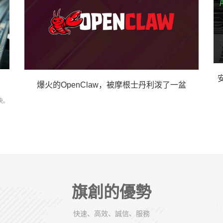
爆火的OpenClaw，被摩根士丹利泼了一盆
快。
旗創的優勢
快速、高效、誠信、服務