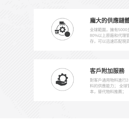
龐大的供應鏈
全球範圍，擁有500
80%以上原廠和代理
存，可以迅速匹配現
客戶附加服務
對客戶通用物料進行2
料的供應能力； 全球管
本，替代物料推薦；