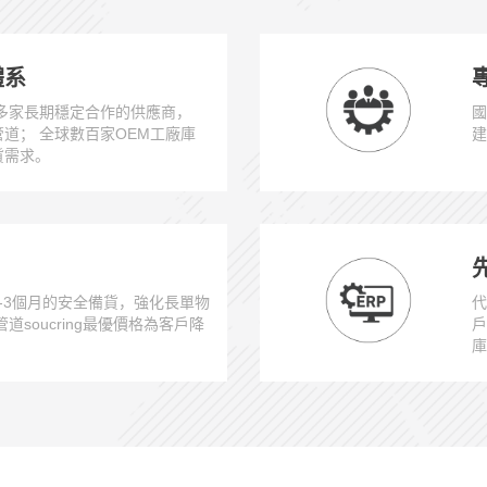
體系
0多家長期穩定合作的供應商，
國
管道； 全球數百家OEM工廠庫
建
貨需求。
-3個月的安全備貨，強化長單物
代
道soucring最優價格為客戶降
戶
庫