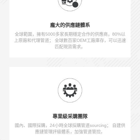
龐大的供應鏈體系
全球範圍，擁有5000多家長期穩定合作的供應商，80%以
上原廠和代理管道； 全球數百家OEM工廠庫存，可以迅速
匹配現貨需求。
專業級采購團隊
國內、國際採購，24小時全球採購管道sourcing； 自建供
應鏈管理評級體系，加強管道管控。