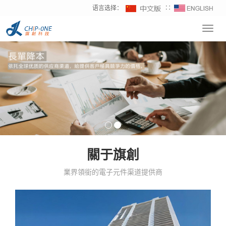
语言选择：
∷
Toggl
navig
關于旗創
業界領銜的電子元件渠道提供商