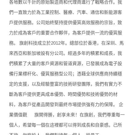
各地數以千計的原始製造商和代理商進行了戰略合作。我
們一直致力於為工業控制、醫療、汽車、通信和新能源客
戶提供服務。公司始終堅持提供優質高效服務的宗旨，致
力於成為客戶的重要合作夥伴，為客戶提供一流的優質服
務。 旗創科技成立於2012年。總部位於香港，在深圳、馬
來西亞和新加坡設有分公司。經過多年的積累和成長，我
們積累了大量的客戶資源和管道資源，已發展成為電子設
備行業標杆化、優質服務型公司；憑藉全球供應商持續穩
定的支援，以及經驗豐富的技術研發團隊，我們有實力不
斷為客戶提供更具成本優勢、時間優勢和技術優勢的材
料，為客戶從產品開發到最終市場提供強有力的保障。 企
業價值觀 旗開得勝，創享未來！在旗創，我們尊重每一
個人，希望每一個在這裡都可以得到成長和自豪感。己所