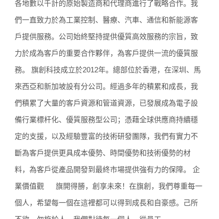
各地數以千計的原始製造商和代理商進行了戰略合作。我
們一直致力於為工業控制、醫療、汽車、通信和新能源客
戶提供服務。公司始終堅持提供優質高效服務的宗旨，致
力於成為客戶的重要合作夥伴，為客戶提供一流的優質服
務。 旗創科技成立於2012年。總部位於香港，在深圳、馬
來西亞和新加坡設有分公司。經過多年的積累和成長，我
們積累了大量的客戶資源和管道資源，已發展成為電子設
備行業標杆化、優質服務型公司；憑藉全球供應商持續穩
定的支援，以及經驗豐富的技術研發團隊，我們有實力不
斷為客戶提供更具成本優勢、時間優勢和技術優勢的材
料，為客戶從產品開發到最終市場提供強有力的保障。 企
業價值觀 旗開得勝，創享未來！在旗創，我們尊重每一
個人，希望每一個在這裡都可以得到成長和自豪感。己所