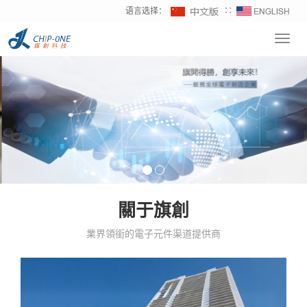
语言选择：
∷
Toggl
navig
關于旗創
業界領銜的電子元件渠道提供商