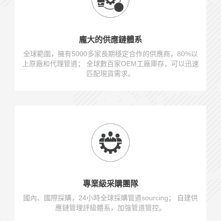
龐大的供應鏈體系
全球範圍，擁有5000多家長期穩定合作的供應商，80%以
上原廠和代理管道； 全球數百家OEM工廠庫存，可以迅速
匹配現貨需求。
專業級采購團隊
國內、國際採購，24小時全球採購管道sourcing； 自建供
應鏈管理評級體系，加強管道管控。