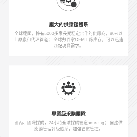
龐大的供應鏈體系
全球範圍，擁有5000多家長期穩定合作的供應商，80%以
上原廠和代理管道； 全球數百家OEM工廠庫存，可以迅速
匹配現貨需求。
專業級采購團隊
國內、國際採購，24小時全球採購管道sourcing； 自建供
應鏈管理評級體系，加強管道管控。