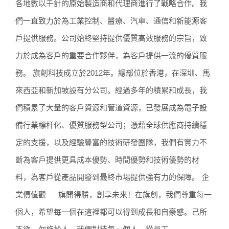
各地數以千計的原始製造商和代理商進行了戰略合作。我
們一直致力於為工業控制、醫療、汽車、通信和新能源客
戶提供服務。公司始終堅持提供優質高效服務的宗旨，致
力於成為客戶的重要合作夥伴，為客戶提供一流的優質服
務。 旗創科技成立於2012年。總部位於香港，在深圳、馬
來西亞和新加坡設有分公司。經過多年的積累和成長，我
們積累了大量的客戶資源和管道資源，已發展成為電子設
備行業標杆化、優質服務型公司；憑藉全球供應商持續穩
定的支援，以及經驗豐富的技術研發團隊，我們有實力不
斷為客戶提供更具成本優勢、時間優勢和技術優勢的材
料，為客戶從產品開發到最終市場提供強有力的保障。 企
業價值觀 旗開得勝，創享未來！在旗創，我們尊重每一
個人，希望每一個在這裡都可以得到成長和自豪感。己所