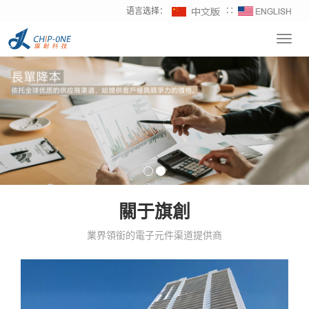
语言选择：
∷
Toggl
navig
關于旗創
業界領銜的電子元件渠道提供商