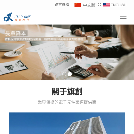
语言选择：
∷
Toggl
navig
關于旗創
業界領銜的電子元件渠道提供商