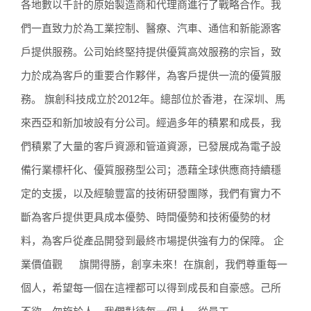
各地數以千計的原始製造商和代理商進行了戰略合作。我
們一直致力於為工業控制、醫療、汽車、通信和新能源客
戶提供服務。公司始終堅持提供優質高效服務的宗旨，致
力於成為客戶的重要合作夥伴，為客戶提供一流的優質服
務。 旗創科技成立於2012年。總部位於香港，在深圳、馬
來西亞和新加坡設有分公司。經過多年的積累和成長，我
們積累了大量的客戶資源和管道資源，已發展成為電子設
備行業標杆化、優質服務型公司；憑藉全球供應商持續穩
定的支援，以及經驗豐富的技術研發團隊，我們有實力不
斷為客戶提供更具成本優勢、時間優勢和技術優勢的材
料，為客戶從產品開發到最終市場提供強有力的保障。 企
業價值觀 旗開得勝，創享未來！在旗創，我們尊重每一
個人，希望每一個在這裡都可以得到成長和自豪感。己所