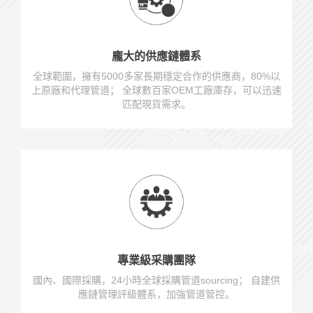
龐大的供應鏈體系
全球範圍，擁有5000多家長期穩定合作的供應商，80%以
上原廠和代理管道； 全球數百家OEM工廠庫存，可以迅速
匹配現貨需求。
專業級采購團隊
國內、國際採購，24小時全球採購管道sourcing； 自建供
應鏈管理評級體系，加強管道管控。