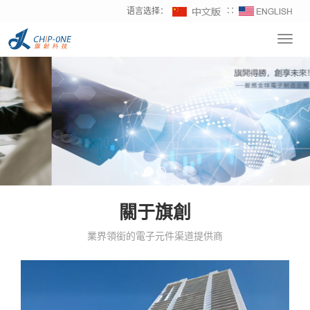
语言选择：
∷
Toggl
navig
關于旗創
業界領銜的電子元件渠道提供商