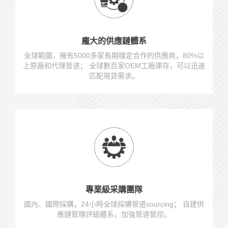
龐大的供應鏈體系
全球範圍，擁有5000多家長期穩定合作的供應商，80%以
上原廠和代理管道； 全球數百家OEM工廠庫存，可以迅速
匹配現貨需求。
專業級采購團隊
國內、國際採購，24小時全球採購管道sourcing； 自建供
應鏈管理評級體系，加強管道管控。