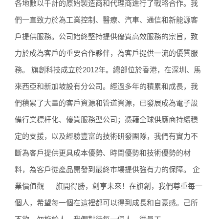
各地數以千計的原始製造商和代理商進行了戰略合作。我
們一直致力於為工業控制、醫療、汽車、通信和新能源客
戶提供服務。公司始終堅持提供優質高效服務的宗旨，致
力於成為客戶的重要合作夥伴，為客戶提供一流的優質服
務。 旗創科技成立於2012年。總部位於香港，在深圳、馬
來西亞和新加坡設有分公司。經過多年的積累和成長，我
們積累了大量的客戶資源和管道資源，已發展成為電子設
備行業標杆化、優質服務型公司；憑藉全球供應商持續穩
定的支援，以及經驗豐富的技術研發團隊，我們有實力不
斷為客戶提供更具成本優勢、時間優勢和技術優勢的材
料，為客戶從產品開發到最終市場提供強有力的保障。 企
業價值觀 旗開得勝，創享未來！在旗創，我們尊重每一
個人，希望每一個在這裡都可以得到成長和自豪感。己所