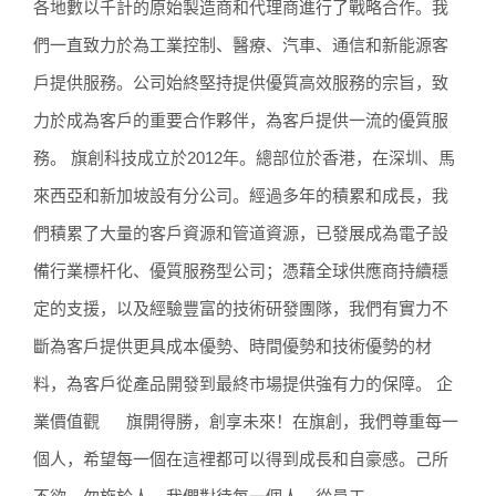
各地數以千計的原始製造商和代理商進行了戰略合作。我
們一直致力於為工業控制、醫療、汽車、通信和新能源客
戶提供服務。公司始終堅持提供優質高效服務的宗旨，致
力於成為客戶的重要合作夥伴，為客戶提供一流的優質服
務。 旗創科技成立於2012年。總部位於香港，在深圳、馬
來西亞和新加坡設有分公司。經過多年的積累和成長，我
們積累了大量的客戶資源和管道資源，已發展成為電子設
備行業標杆化、優質服務型公司；憑藉全球供應商持續穩
定的支援，以及經驗豐富的技術研發團隊，我們有實力不
斷為客戶提供更具成本優勢、時間優勢和技術優勢的材
料，為客戶從產品開發到最終市場提供強有力的保障。 企
業價值觀 旗開得勝，創享未來！在旗創，我們尊重每一
個人，希望每一個在這裡都可以得到成長和自豪感。己所