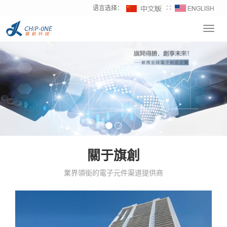
语言选择：
∷
Toggl
navig
關于旗創
業界領銜的電子元件渠道提供商