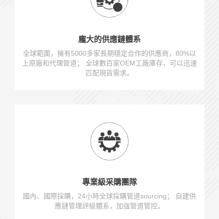
龐大的供應鏈體系
全球範圍，擁有5000多家長期穩定合作的供應商，80%以
上原廠和代理管道； 全球數百家OEM工廠庫存，可以迅速
匹配現貨需求。
專業級采購團隊
國內、國際採購，24小時全球採購管道sourcing； 自建供
應鏈管理評級體系，加強管道管控。