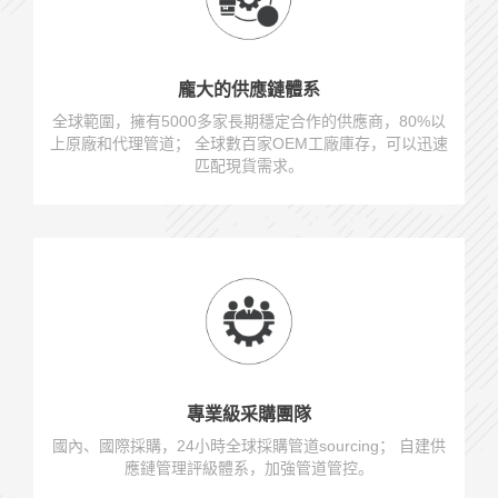
龐大的供應鏈體系
全球範圍，擁有5000多家長期穩定合作的供應商，80%以
上原廠和代理管道； 全球數百家OEM工廠庫存，可以迅速
匹配現貨需求。
專業級采購團隊
國內、國際採購，24小時全球採購管道sourcing； 自建供
應鏈管理評級體系，加強管道管控。