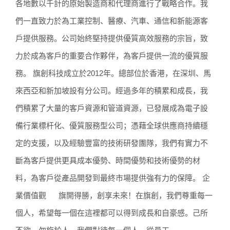
各地數以千計的原始製造商和代理商進行了戰略合作。我
們一直致力於為工業控制、醫療、汽車、通信和新能源客
戶提供服務。公司始終堅持提供優質高效服務的宗旨，致
力於成為客戶的重要合作夥伴，為客戶提供一流的優質服
務。 旗創科技成立於2012年。總部位於香港，在深圳、馬
來西亞和新加坡設有分公司。經過多年的積累和成長，我
們積累了大量的客戶資源和管道資源，已發展成為電子設
備行業標杆化、優質服務型公司；憑藉全球供應商持續穩
定的支援，以及經驗豐富的技術研發團隊，我們有實力不
斷為客戶提供更具成本優勢、時間優勢和技術優勢的材
料，為客戶從產品開發到最終市場提供強有力的保障。 企
業價值觀 旗開得勝，創享未來！在旗創，我們尊重每一
個人，希望每一個在這裡都可以得到成長和自豪感。己所