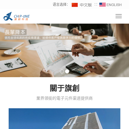
语言选择：
∷
Toggl
navig
關于旗創
業界領銜的電子元件渠道提供商