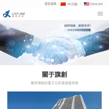
语言选择：
∷
Toggl
navig
關于旗創
業界領銜的電子元件渠道提供商