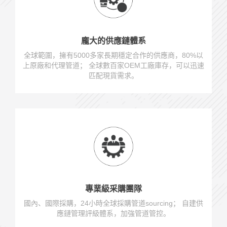
龐大的供應鏈體系
全球範圍，擁有5000多家長期穩定合作的供應商，80%以
上原廠和代理管道； 全球數百家OEM工廠庫存，可以迅速
匹配現貨需求。
專業級采購團隊
國內、國際採購，24小時全球採購管道sourcing； 自建供
應鏈管理評級體系，加強管道管控。