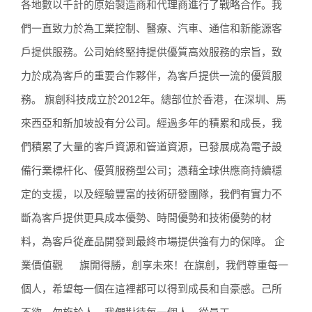
各地數以千計的原始製造商和代理商進行了戰略合作。我
們一直致力於為工業控制、醫療、汽車、通信和新能源客
戶提供服務。公司始終堅持提供優質高效服務的宗旨，致
力於成為客戶的重要合作夥伴，為客戶提供一流的優質服
務。 旗創科技成立於2012年。總部位於香港，在深圳、馬
來西亞和新加坡設有分公司。經過多年的積累和成長，我
們積累了大量的客戶資源和管道資源，已發展成為電子設
備行業標杆化、優質服務型公司；憑藉全球供應商持續穩
定的支援，以及經驗豐富的技術研發團隊，我們有實力不
斷為客戶提供更具成本優勢、時間優勢和技術優勢的材
料，為客戶從產品開發到最終市場提供強有力的保障。 企
業價值觀 旗開得勝，創享未來！在旗創，我們尊重每一
個人，希望每一個在這裡都可以得到成長和自豪感。己所