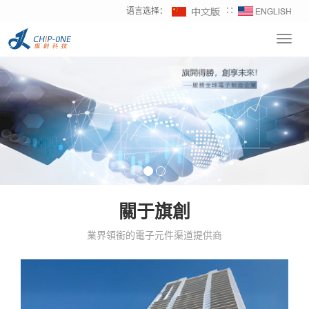
语言选择：
∷
Toggl
navig
關于旗創
業界領銜的電子元件渠道提供商