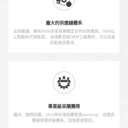
龐大的供應鏈體系
全球範圍，擁有5000多家長期穩定合作的供應商，80%以
上原廠和代理管道； 全球數百家OEM工廠庫存，可以迅速
匹配現貨需求。
專業級采購團隊
國內、國際採購，24小時全球採購管道sourcing； 自建供
應鏈管理評級體系，加強管道管控。