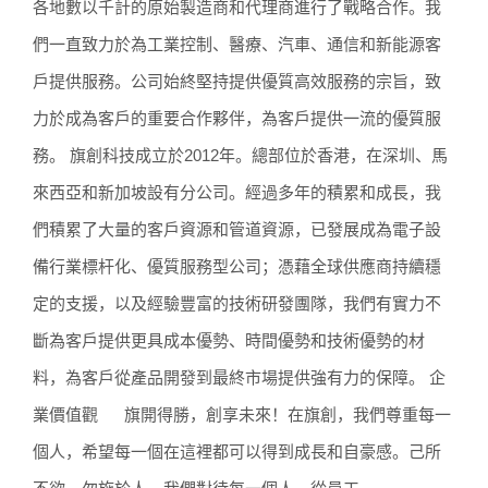
各地數以千計的原始製造商和代理商進行了戰略合作。我
們一直致力於為工業控制、醫療、汽車、通信和新能源客
戶提供服務。公司始終堅持提供優質高效服務的宗旨，致
力於成為客戶的重要合作夥伴，為客戶提供一流的優質服
務。 旗創科技成立於2012年。總部位於香港，在深圳、馬
來西亞和新加坡設有分公司。經過多年的積累和成長，我
們積累了大量的客戶資源和管道資源，已發展成為電子設
備行業標杆化、優質服務型公司；憑藉全球供應商持續穩
定的支援，以及經驗豐富的技術研發團隊，我們有實力不
斷為客戶提供更具成本優勢、時間優勢和技術優勢的材
料，為客戶從產品開發到最終市場提供強有力的保障。 企
業價值觀 旗開得勝，創享未來！在旗創，我們尊重每一
個人，希望每一個在這裡都可以得到成長和自豪感。己所